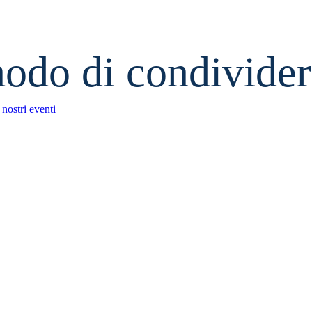
odo di condivide
 nostri eventi